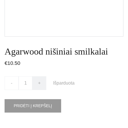
Agarwood nišiniai smilkalai
€10.50
-
+
Išparduota
PRIDĖTI Į KREPŠELĮ