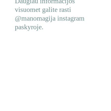
Daugiau informacijos 
visuomet galite rasti 
@manomagija instagram 
paskyroje.
Turi klausimų? Kreipkis!