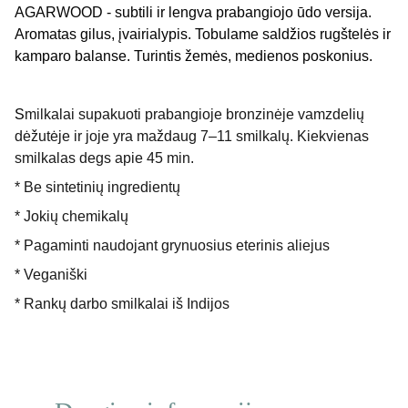
AGARWOOD - subtili ir lengva prabangiojo ūdo versija.
Aromatas gilus, įvairialypis. Tobulame saldžios rugštelės ir
kamparo balanse. Turintis žemės, medienos poskonius.
S
milkalai supakuoti prabangioje bronzinėje vamzdelių
dėžutėje ir joje yra maždaug 7–11 smilkalų. Kiekvienas
smilkalas degs apie 45 min.
* Be sintetinių ingredientų
* Jokių chemikalų
* Pagaminti naudojant grynuosius eterinis aliejus
* Veganiški
* Rankų darbo smilkalai iš Indijos