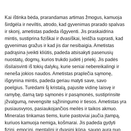
Kai ištinka bėda, prarandamas artimas žmogus, kamuoja
širdgėla ir neviltis, atrodo, kad gyvenimas prarado spalvas
ir skonį, ametistas padeda išgyventi. Jis praskaidrina
mintis, sustiprina fiziškai ir dvasiškai, leidžia suprasti, kad
gyvenimas gražus ir kad jis dar nesibaigia. Ametistas
padrąsina įveikti kliūtis, padeda atsisakyti pasenusių
nuostatų, dogmų, kurios trukdo judėti į priekį. Jis padės
išsilaisvinti iš tokių dalykų, kurie seniai nebereikalingi ir
neneša jokios naudos. Ametistas praplečia sąmonę,
išgrynina mintis, padeda geriau matyti save, savo
poelgius. Turėdami šį kristalą, pajusite vidinę laisvę ir
ramybę, darną tarp sąmonės ir pasąmonės, sustiprinsite
įžvalgumą, nevengsite sąžiningumo ir tiesos. Ametistas yra
pusiausvyros, pasiaukojančios meilės ir taikos akmuo.
Mineralas tinkamas tiems, kurie pastoviai jaučia įtampą,
kuriuos kamuoja nemiga, košmarai. Jis padeda gydyti
fizinį, emocinį, mentalinį ir dvasinį kūną, saugo aurą nuo