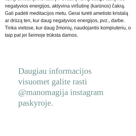
negatyvios energijos, aktyvina viršutinę (karūnos) čakrą.
Gali padėti meditacijos metu. Gerai turėti ametisto kristalą
ar drūzą ten, kur daug negatyvios energijos, pvz., darbe.
Tinka vietose, kur daug žmonių, naudojantis kompiuteriu, o
taip pat jei šeimoje trūksta darnos.
Daugiau informacijos 
visuomet galite rasti 
@manomagija instagram 
paskyroje.