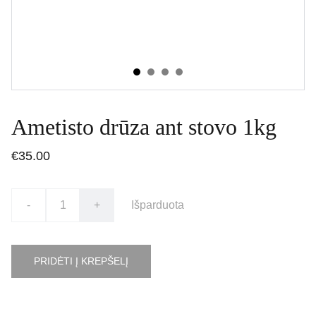
Ametisto drūza ant stovo 1kg
€35.00
-
+
Išparduota
PRIDĖTI Į KREPŠELĮ