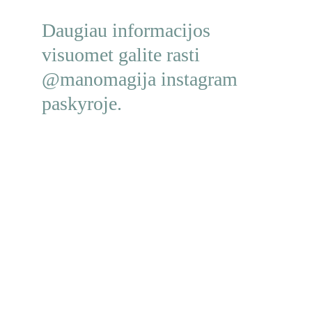
Daugiau informacijos 
visuomet galite rasti 
@manomagija instagram 
paskyroje.
Turi klausimų? Kreipkis!