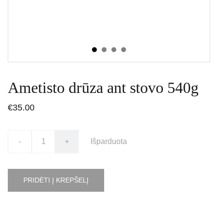
Ametisto drūza ant stovo 540g
€35.00
-
+
Išparduota
PRIDĖTI Į KREPŠELĮ