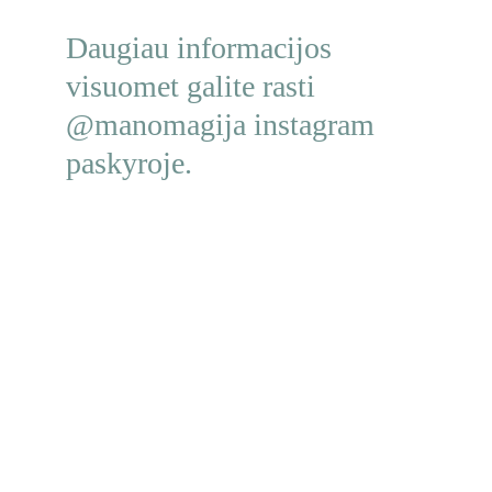
Daugiau informacijos 
visuomet galite rasti 
@manomagija instagram 
paskyroje.
Turi klausimų? Kreipkis!