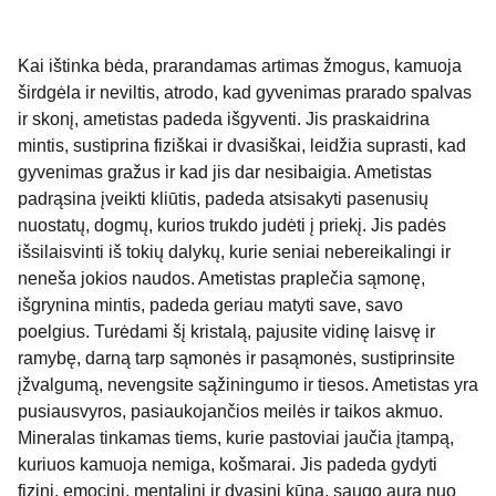
Kai ištinka bėda, prarandamas artimas žmogus, kamuoja
širdgėla ir neviltis, atrodo, kad gyvenimas prarado spalvas
ir skonį, ametistas padeda išgyventi. Jis praskaidrina
mintis, sustiprina fiziškai ir dvasiškai, leidžia suprasti, kad
gyvenimas gražus ir kad jis dar nesibaigia. Ametistas
padrąsina įveikti kliūtis, padeda atsisakyti pasenusių
nuostatų, dogmų, kurios trukdo judėti į priekį. Jis padės
išsilaisvinti iš tokių dalykų, kurie seniai nebereikalingi ir
neneša jokios naudos. Ametistas praplečia sąmonę,
išgrynina mintis, padeda geriau matyti save, savo
poelgius. Turėdami šį kristalą, pajusite vidinę laisvę ir
ramybę, darną tarp sąmonės ir pasąmonės, sustiprinsite
įžvalgumą, nevengsite sąžiningumo ir tiesos. Ametistas yra
pusiausvyros, pasiaukojančios meilės ir taikos akmuo.
Mineralas tinkamas tiems, kurie pastoviai jaučia įtampą,
kuriuos kamuoja nemiga, košmarai. Jis padeda gydyti
fizinį, emocinį, mentalinį ir dvasinį kūną, saugo aurą nuo