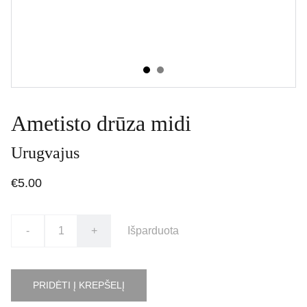
Ametisto drūza midi
Urugvajus
€5.00
-
+
Išparduota
PRIDĖTI Į KREPŠELĮ