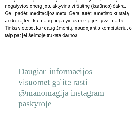
negatyvios energijos, aktyvina viršutinę (karūnos) čakrą.
Gali padėti meditacijos metu. Gerai turėti ametisto kristalą
ar drūzą ten, kur daug negatyvios energijos, pvz., darbe.
Tinka vietose, kur daug žmonių, naudojantis kompiuteriu, o
taip pat jei šeimoje trūksta darnos.
Daugiau informacijos 
visuomet galite rasti 
@manomagija instagram 
paskyroje.