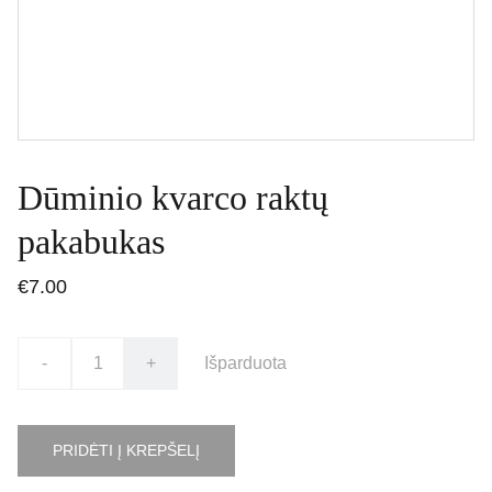
Dūminio kvarco raktų
pakabukas
€7.00
-
+
Išparduota
PRIDĖTI Į KREPŠELĮ