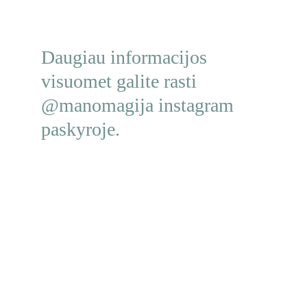
Daugiau informacijos 
visuomet galite rasti 
@manomagija instagram 
paskyroje.
Turi klausimų? Kreipkis!