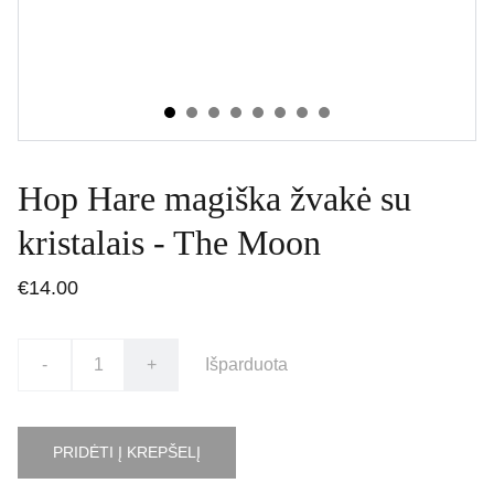
Hop Hare magiška žvakė su
kristalais - The Moon
€14.00
-
+
Išparduota
PRIDĖTI Į KREPŠELĮ