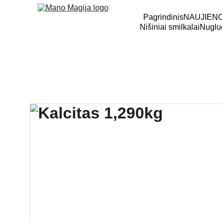
Pagrindinis
NAUJIEN
Nišiniai smilkalai
Nuglud