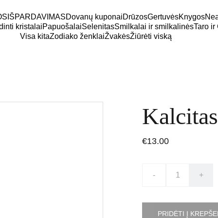
OS
IŠPARDAVIMAS
Dovanų kuponai
Drūzos
Gertuvės
Knygos
Neap
inti kristalai
Papuošalai
Selenitas
Smilkalai ir smilkalinės
Taro ir
Visa kita
Zodiako ženklai
Žvakės
Žiūrėti viską
Kalcita
€13.00
-
+
PRIDĖTI Į KREPŠE