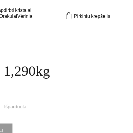
dirbti kristalai
 Orakulai
Vėriniai
Pirkinių krepšelis
s 1,290kg
Išparduota
LĮ