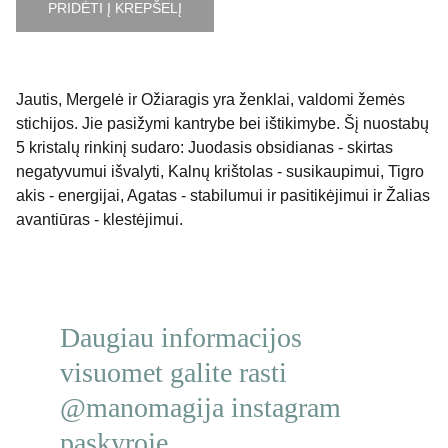
PRIDĖTI Į KREPŠELĮ
Jautis, Mergelė ir Ožiaragis yra ženklai, valdomi žemės
stichijos. Jie pasižymi kantrybe bei ištikimybe. Šį nuostabų
5 kristalų rinkinį sudaro: Juodasis obsidianas - skirtas
negatyvumui išvalyti, Kalnų krištolas - susikaupimui, Tigro
akis - energijai, Agatas - stabilumui ir pasitikėjimui ir Žalias
avantiūras - klestėjimui.
Daugiau informacijos 
visuomet galite rasti 
@manomagija instagram 
paskyroje.