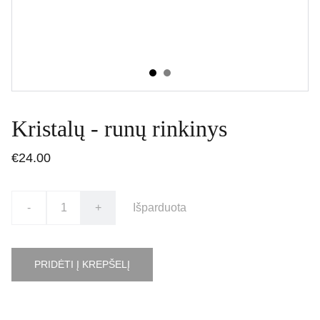
Kristalų - runų rinkinys
€24.00
-
+
Išparduota
PRIDĖTI Į KREPŠELĮ