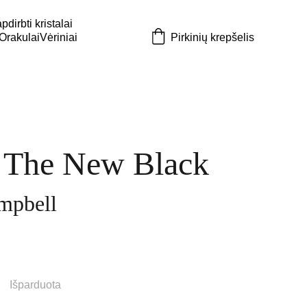
dirbti kristalai
 Orakulai
Vėriniai
Pirkinių krepšelis
s The New Black
mpbell
Išparduota