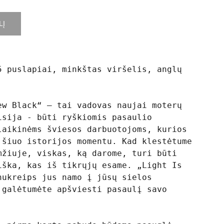
LĮ
5 puslapiai, minkštas viršelis, anglų
ew Black“ – tai vadovas naujai moterų
isija - būti ryškiomis pasaulio
laikinėms šviesos darbuotojoms, kurios
 šiuo istorijos momentu. Kad klestėtume
mžiuje, viskas, ką darome, turi būti
iška, kas iš tikrųjų esame. „Light Is
nukreips jus namo į jūsų sielos
 galėtumėte apšviesti pasaulį savo