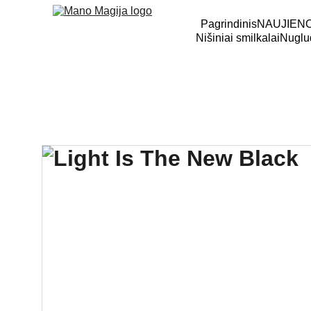
Pagrindinis
NAUJIEN
Nišiniai smilkalai
Nuglud