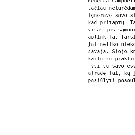
Rebecca Campbel
tačiau neturėda
ignoravo savo s
kad pritaptų. T
visas jos sąmon
aplink ją. Tars
jai neliko niek
savąją. Šioje k
kartu su prakti
ryšį su savo es
atradę tai, ką 
pasiūlyti pasau