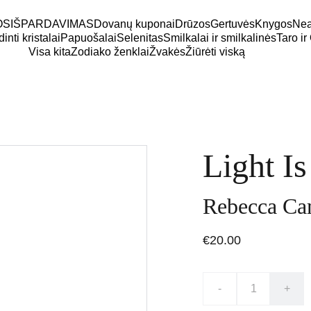
OS
IŠPARDAVIMAS
Dovanų kuponai
Drūzos
Gertuvės
Knygos
Neap
inti kristalai
Papuošalai
Selenitas
Smilkalai ir smilkalinės
Taro ir
Visa kita
Zodiako ženklai
Žvakės
Žiūrėti viską
Light I
Rebecca Ca
€20.00
-
+