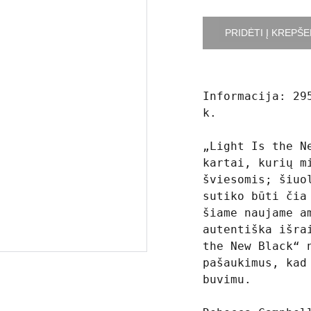
PRIDĖTI Į KREPŠE
Informacija: 29
k.
„Light Is the N
kartai, kurių m
šviesomis; šiuo
sutiko būti čia
šiame naujame a
autentiška išra
the New Black“ 
pašaukimus, kad
buvimu.