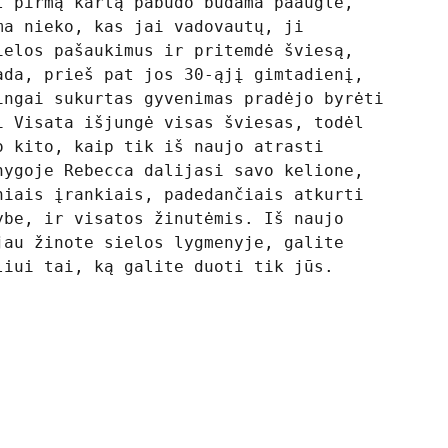
l pirmą kartą pabudo būdama paauglė,
ma nieko, kas jai vadovautų, ji
ielos pašaukimus ir pritemdė šviesą,
ada, prieš pat jos 30-ąjį gimtadienį,
ingai sukurtas gyvenimas pradėjo byrėti
i Visata išjungė visas šviesas, todėl
o kito, kaip tik iš naujo atrasti
nygoje Rebecca dalijasi savo kelione,
niais įrankiais, padedančiais atkurti
ybe, ir visatos žinutėmis. Iš naujo
jau žinote sielos lygmenyje, galite
liui tai, ką galite duoti tik jūs.