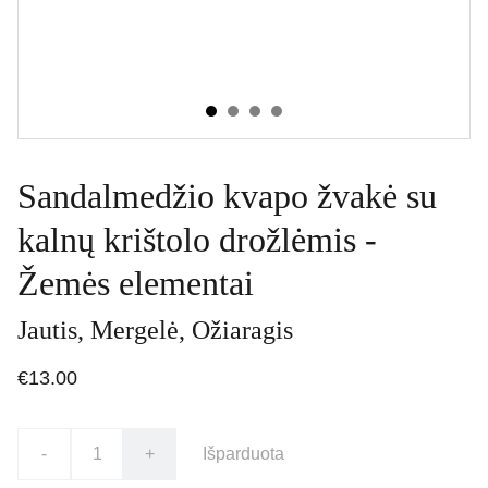
Sandalmedžio kvapo žvakė su
kalnų krištolo drožlėmis -
Žemės elementai
Jautis, Mergelė, Ožiaragis
€13.00
-
+
Išparduota