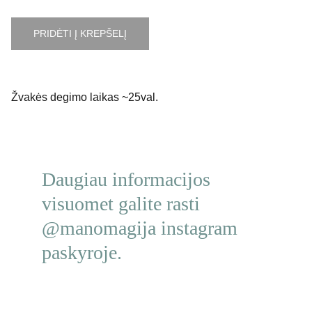
PRIDĖTI Į KREPŠELĮ
Žvakės degimo laikas ~25val.
Daugiau informacijos 
visuomet galite rasti 
@manomagija instagram 
paskyroje.