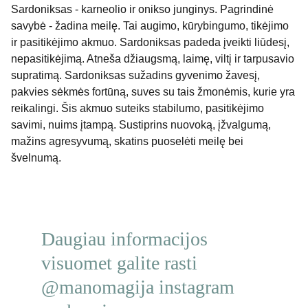
Sardoniksas - karneolio ir onikso junginys. Pagrindinė
savybė - žadina meilę. Tai augimo, kūrybingumo, tikėjimo
ir pasitikėjimo akmuo. Sardoniksas padeda įveikti liūdesį,
nepasitikėjimą. Atneša džiaugsmą, laimę, viltį ir tarpusavio
supratimą. Sardoniksas sužadins gyvenimo žavesį,
pakvies sėkmės fortūną, suves su tais žmonėmis, kurie yra
reikalingi. Šis akmuo suteiks stabilumo, pasitikėjimo
savimi, nuims įtampą. Sustiprins nuovoką, įžvalgumą,
mažins agresyvumą, skatins puoselėti meilę bei
švelnumą.
Daugiau informacijos 
visuomet galite rasti 
@manomagija instagram 