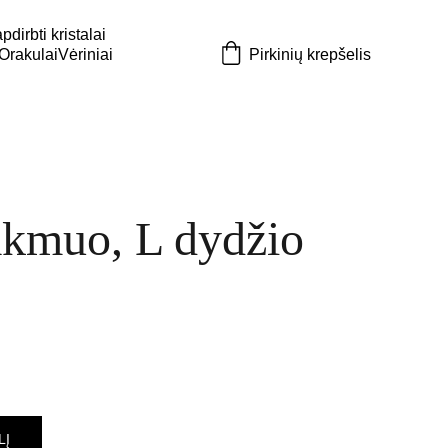
dirbti kristalai
 Orakulai
Vėriniai
Pirkinių krepšelis
akmuo, L dydžio
LĮ