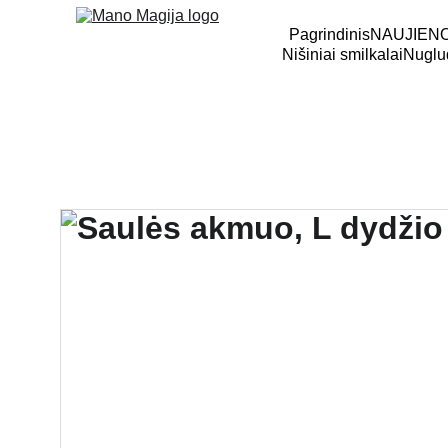
Pagrindinis
NAUJIEN
Nišiniai smilkalai
Nuglud