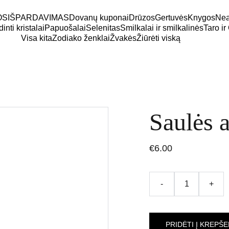
OS
IŠPARDAVIMAS
Dovanų kuponai
Drūzos
Gertuvės
Knygos
Neap
inti kristalai
Papuošalai
Selenitas
Smilkalai ir smilkalinės
Taro ir
Visa kita
Zodiako ženklai
Žvakės
Žiūrėti viską
Saulės 
€6.00
-
+
PRIDĖTI Į KREPŠE