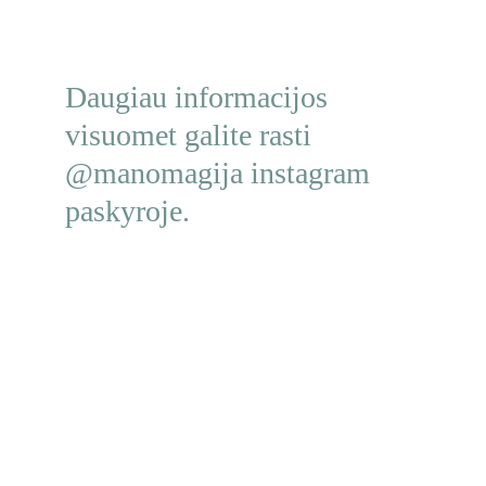
Daugiau informacijos 
visuomet galite rasti 
@manomagija instagram 
paskyroje.
Turi klausimų? Kreipkis!