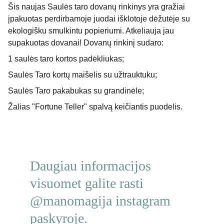
Šis naujas Saulės taro dovanų rinkinys yra gražiai
įpakuotas perdirbamoje juodai išklotoje dėžutėje su
ekologišku smulkintu popieriumi. Atkeliauja jau
supakuotas dovanai! Dovanų rinkinį sudaro:
1 saulės taro kortos padėkliukas;
Saulės Taro kortų maišelis su užtrauktuku;
Saulės Taro pakabukas su grandinėle;
Žalias "Fortune Teller" spalvą keičiantis puodelis.
Daugiau informacijos 
visuomet galite rasti 
@manomagija instagram 
paskyroje.