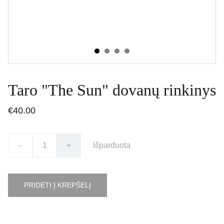
Taro "The Sun" dovanų rinkinys
€40.00
-
+
Išparduota
PRIDĖTI Į KREPŠELĮ