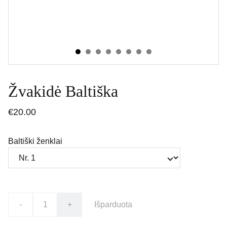
Žvakidė Baltiška
€20.00
Baltiški ženklai
-
+
Išparduota