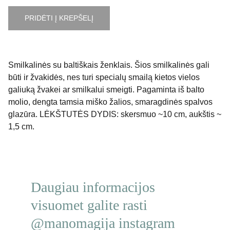
PRIDĖTI Į KREPŠELĮ
Smilkalinės su baltiškais ženklais. Šios smilkalinės gali
būti ir žvakidės, nes turi specialų smailą kietos vielos
galiuką žvakei ar smilkalui smeigti. Pagaminta iš balto
molio, dengta tamsia miško žalios, smaragdinės spalvos
glazūra. LĖKŠTUTĖS DYDIS: skersmuo ~10 cm, aukštis ~
1,5 cm.
Daugiau informacijos 
visuomet galite rasti 
@manomagija instagram 