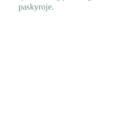
paskyroje.
Turi klausimų? Kreipkis!
+37065969597
manokristalumagija@gmail.com